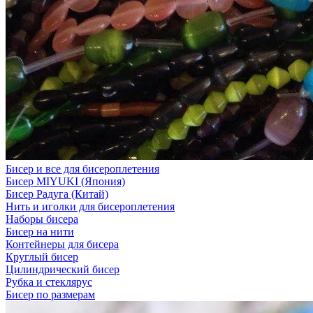
Бисер и все для бисероплетения
Бисер MIYUKI (Япония)
Бисер Радуга (Китай)
Нить и иголки для бисероплетения
Наборы бисера
Бисер на нити
Контейнеры для бисера
Круглый бисер
Цилиндрический бисер
Рубка и стеклярус
Бисер по размерам