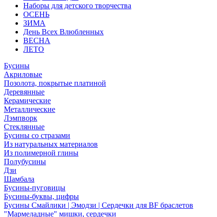
Наборы для детского творчества
ОСЕНЬ
ЗИМА
День Всех Влюбленных
ВЕСНА
ЛЕТО
Бусины
Акриловые
Позолота, покрытые платиной
Деревянные
Керамические
Металлические
Лэмпворк
Стеклянные
Бусины со стразами
Из натуральных материалов
Из полимерной глины
Полубусины
Дзи
Шамбала
Бусины-пуговицы
Бусины-буквы, цифры
Бусины Смайлики | Эмодзи | Сердечки для BF браслетов
"Мармеладные" мишки, сердечки