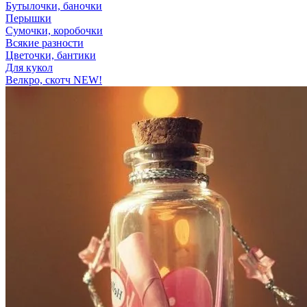
Бутылочки, баночки
Перышки
Сумочки, коробочки
Всякие разности
Цветочки, бантики
Для кукол
Велкро, скотч NEW!