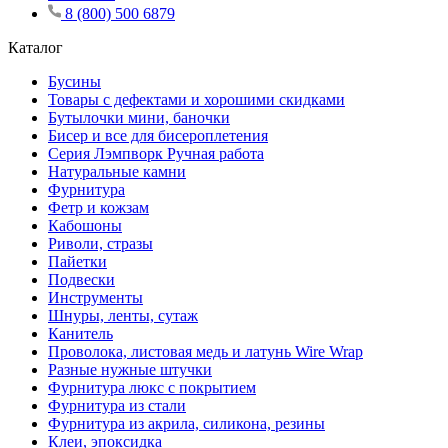
8 (800) 500 6879
Каталог
Бусины
Товары с дефектами и хорошими скидками
Бутылочки мини, баночки
Бисер и все для бисероплетения
Серия Лэмпворк Ручная работа
Натуральные камни
Фурнитура
Фетр и кожзам
Кабошоны
Риволи, стразы
Пайетки
Подвески
Инструменты
Шнуры, ленты, сутаж
Канитель
Проволока, листовая медь и латунь Wire Wrap
Разные нужные штучки
Фурнитура люкс с покрытием
Фурнитура из стали
Фурнитура из акрила, силикона, резины
Клеи, эпоксидка