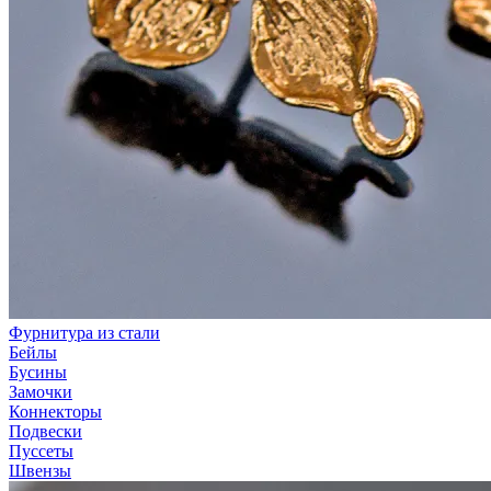
Фурнитура из стали
Бейлы
Бусины
Замочки
Коннекторы
Подвески
Пуссеты
Швензы