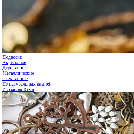
Подвески
Акриловые
Деревянные
Металлические
Стеклянные
Из натуральных камней
Из смолы Resin