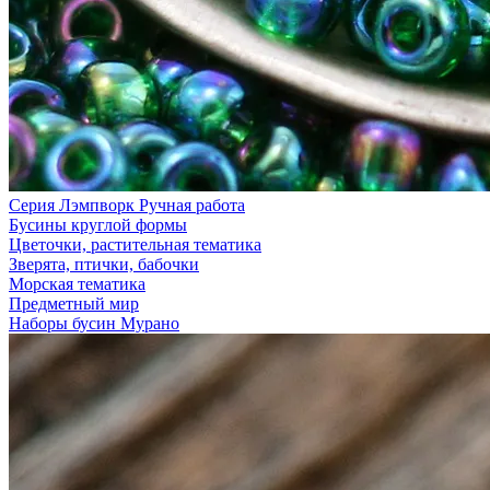
Серия Лэмпворк Ручная работа
Бусины круглой формы
Цветочки, растительная тематика
Зверята, птички, бабочки
Морская тематика
Предметный мир
Наборы бусин Мурано