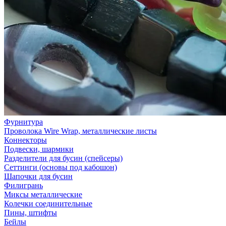
Фурнитура
Проволока Wire Wrap, металлические листы
Коннекторы
Подвески, шармики
Разделители для бусин (спейсеры)
Сеттинги (основы под кабошон)
Шапочки для бусин
Филигрань
Миксы металлические
Колечки соединительные
Пины, штифты
Бейлы