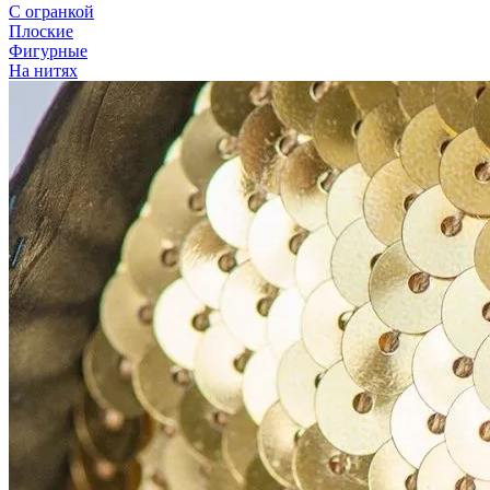
С огранкой
Плоские
Фигурные
На нитях