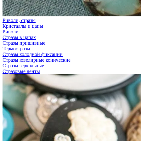
Риволи, стразы
Кристаллы и цапы
Риволи
Стразы в цапах
Стразы пришивные
Термостразы
Стразы холодной фиксации
Стразы ювелирные конические
Стразы зеркальные
Стразовые ленты