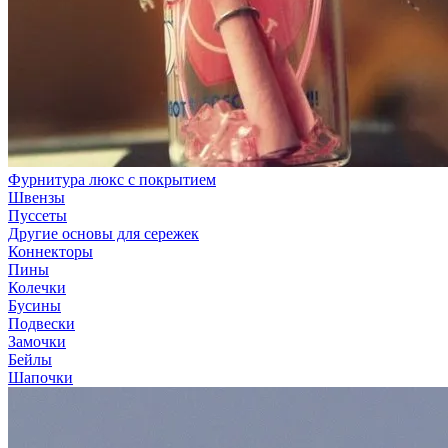
Фурнитура люкс с покрытием
Швензы
Пуссеты
Другие основы для сережек
Коннекторы
Пины
Колечки
Бусины
Подвески
Замочки
Бейлы
Шапочки