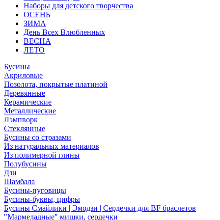
Наборы для детского творчества
ОСЕНЬ
ЗИМА
День Всех Влюбленных
ВЕСНА
ЛЕТО
Бусины
Акриловые
Позолота, покрытые платиной
Деревянные
Керамические
Металлические
Лэмпворк
Стеклянные
Бусины со стразами
Из натуральных материалов
Из полимерной глины
Полубусины
Дзи
Шамбала
Бусины-пуговицы
Бусины-буквы, цифры
Бусины Смайлики | Эмодзи | Сердечки для BF браслетов
"Мармеладные" мишки, сердечки