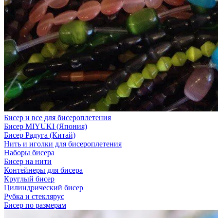
Бисер и все для бисероплетения
Бисер MIYUKI (Япония)
Бисер Радуга (Китай)
Нить и иголки для бисероплетения
Наборы бисера
Бисер на нити
Контейнеры для бисера
Круглый бисер
Цилиндрический бисер
Рубка и стеклярус
Бисер по размерам