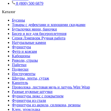
8 (800) 500 6879
Каталог
Бусины
Товары с дефектами и хорошими скидками
Бутылочки мини, баночки
Бисер и все для бисероплетения
Серия Лэмпворк Ручная работа
Натуральные камни
Фурнитура
Фетр и кожзам
Кабошоны
Риволи, стразы
Пайетки
Подвески
Инструменты
Шнуры, ленты, сутаж
Канитель
Проволока, листовая медь и латунь Wire Wrap
Разные нужные штучки
Фурнитура люкс с покрытием
Фурнитура из стали
Фурнитура из акрила, силикона, резины
Клеи, эпоксидка