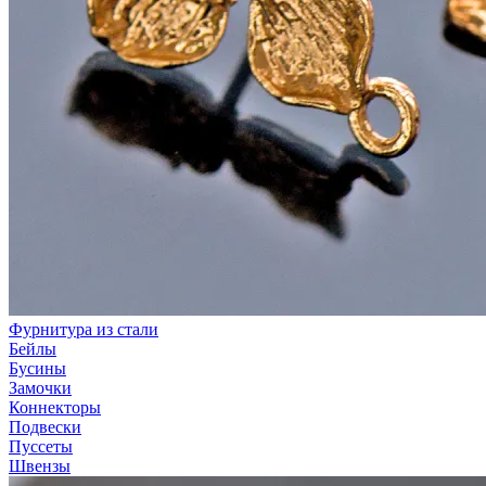
Фурнитура из стали
Бейлы
Бусины
Замочки
Коннекторы
Подвески
Пуссеты
Швензы