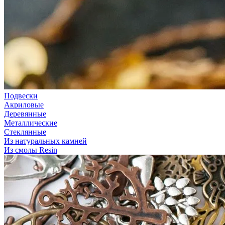
Подвески
Акриловые
Деревянные
Металлические
Стеклянные
Из натуральных камней
Из смолы Resin