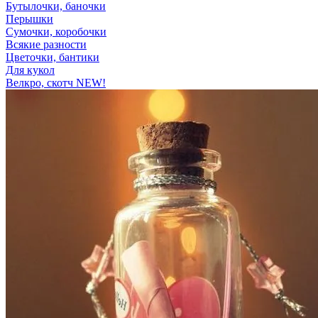
Бутылочки, баночки
Перышки
Сумочки, коробочки
Всякие разности
Цветочки, бантики
Для кукол
Велкро, скотч NEW!