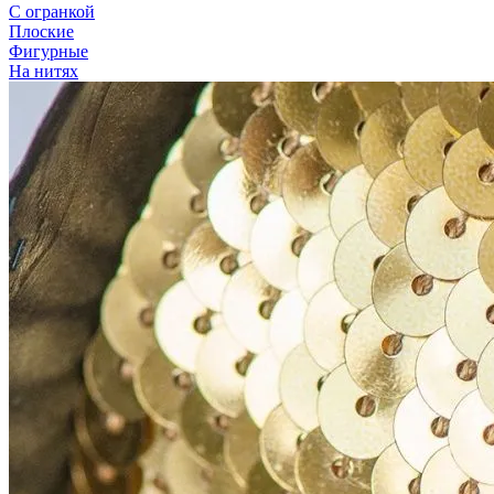
С огранкой
Плоские
Фигурные
На нитях