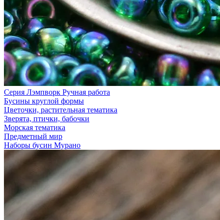
Серия Лэмпворк Ручная работа
Бусины круглой формы
Цветочки, растительная тематика
Зверята, птички, бабочки
Морская тематика
Предметный мир
Наборы бусин Мурано