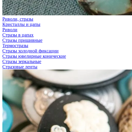
Риволи, стразы
Кристаллы и цапы
Риволи
Стразы в цапах
Стразы пришивные
Термостразы
Стразы холодной фиксации
Стразы ювелирные конические
Стразы зеркальные
Стразовые ленты