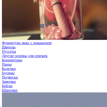
Фурнитура люкс с покрытием
Швензы
Пуссеты
Другие основы для сережек
Коннекторы
Пины
Колечки
Бусины
Подвески
Замочки
Бейлы
Шапочки