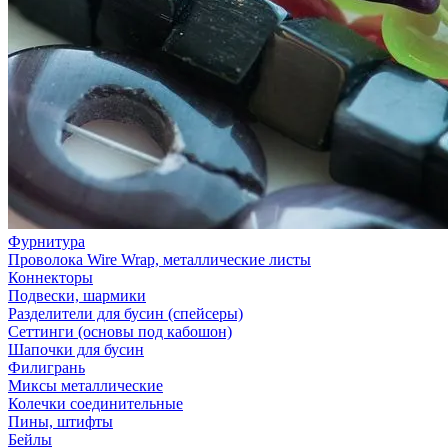
Фурнитура
Проволока Wire Wrap, металлические листы
Коннекторы
Подвески, шармики
Разделители для бусин (спейсеры)
Сеттинги (основы под кабошон)
Шапочки для бусин
Филигрань
Миксы металлические
Колечки соединительные
Пины, штифты
Бейлы