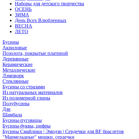
Наборы для детского творчества
ОСЕНЬ
ЗИМА
День Всех Влюбленных
ВЕСНА
ЛЕТО
Бусины
Акриловые
Позолота, покрытые платиной
Деревянные
Керамические
Металлические
Лэмпворк
Стеклянные
Бусины со стразами
Из натуральных материалов
Из полимерной глины
Полубусины
Дзи
Шамбала
Бусины-пуговицы
Бусины-буквы, цифры
Бусины Смайлики | Эмодзи | Сердечки для BF браслетов
"Мармеладные" мишки, сердечки