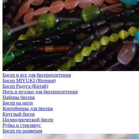
Бисер и все для бисероплетения
Бисер MIYUKI (Япония)
Бисер Радуга (Китай)
Нить и иголки для бисероплетения
Наборы бисера
Бисер на нити
Контейнеры для бисера
Круглый бисер
Цилиндрический бисер
Рубка и стеклярус
Бисер по размерам