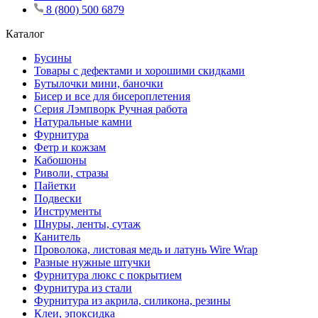
8 (800) 500 6879
Каталог
Бусины
Товары с дефектами и хорошими скидками
Бутылочки мини, баночки
Бисер и все для бисероплетения
Серия Лэмпворк Ручная работа
Натуральные камни
Фурнитура
Фетр и кожзам
Кабошоны
Риволи, стразы
Пайетки
Подвески
Инструменты
Шнуры, ленты, сутаж
Канитель
Проволока, листовая медь и латунь Wire Wrap
Разные нужные штучки
Фурнитура люкс с покрытием
Фурнитура из стали
Фурнитура из акрила, силикона, резины
Клеи, эпоксидка