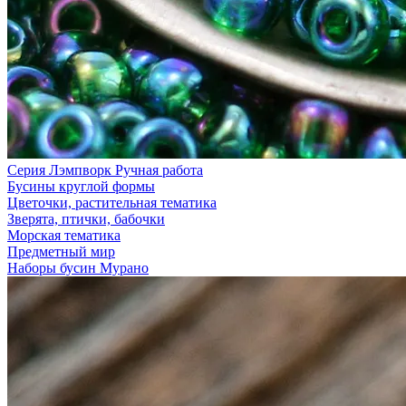
Серия Лэмпворк Ручная работа
Бусины круглой формы
Цветочки, растительная тематика
Зверята, птички, бабочки
Морская тематика
Предметный мир
Наборы бусин Мурано