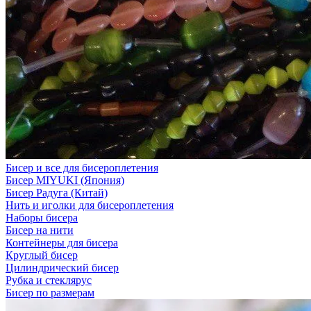
Бисер и все для бисероплетения
Бисер MIYUKI (Япония)
Бисер Радуга (Китай)
Нить и иголки для бисероплетения
Наборы бисера
Бисер на нити
Контейнеры для бисера
Круглый бисер
Цилиндрический бисер
Рубка и стеклярус
Бисер по размерам