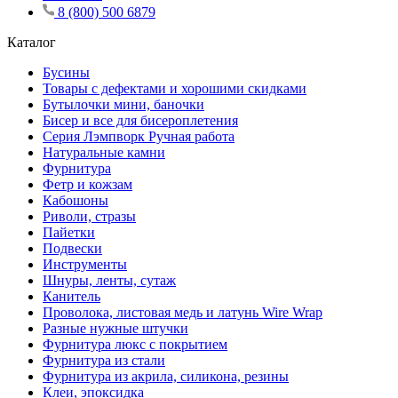
8 (800) 500 6879
Каталог
Бусины
Товары с дефектами и хорошими скидками
Бутылочки мини, баночки
Бисер и все для бисероплетения
Серия Лэмпворк Ручная работа
Натуральные камни
Фурнитура
Фетр и кожзам
Кабошоны
Риволи, стразы
Пайетки
Подвески
Инструменты
Шнуры, ленты, сутаж
Канитель
Проволока, листовая медь и латунь Wire Wrap
Разные нужные штучки
Фурнитура люкс с покрытием
Фурнитура из стали
Фурнитура из акрила, силикона, резины
Клеи, эпоксидка