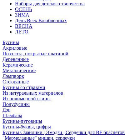
Наборы для детского творчества
ОСЕНЬ
ЗИМА
День Всех Влюбленных
ВЕСНА
ЛЕТО
Бусины
Акриловые
Позолота, покрытые платиной
Деревянные
Керамические
Металлические
Лэмпворк
Стеклянные
Бусины со стразами
Из натуральных материалов
Из полимерной глины
Полубусины
Дзи
Шамбала
Бусины-пуговицы
Бусины-буквы, цифры
Бусины Смайлики | Эмодзи | Сердечки для BF браслетов
"Мармеладные" мишки, сердечки