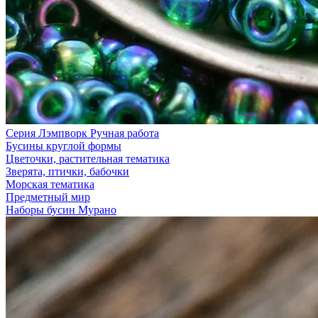
Серия Лэмпворк Ручная работа
Бусины круглой формы
Цветочки, растительная тематика
Зверята, птички, бабочки
Морская тематика
Предметный мир
Наборы бусин Мурано