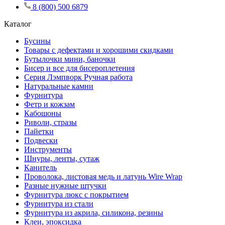
8 (800) 500 6879
Каталог
Бусины
Товары с дефектами и хорошими скидками
Бутылочки мини, баночки
Бисер и все для бисероплетения
Серия Лэмпворк Ручная работа
Натуральные камни
Фурнитура
Фетр и кожзам
Кабошоны
Риволи, стразы
Пайетки
Подвески
Инструменты
Шнуры, ленты, сутаж
Канитель
Проволока, листовая медь и латунь Wire Wrap
Разные нужные штучки
Фурнитура люкс с покрытием
Фурнитура из стали
Фурнитура из акрила, силикона, резины
Клеи, эпоксидка