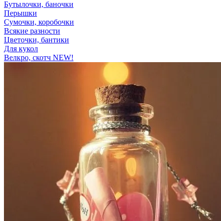
Бутылочки, баночки
Перышки
Сумочки, коробочки
Всякие разности
Цветочки, бантики
Для кукол
Велкро, скотч NEW!