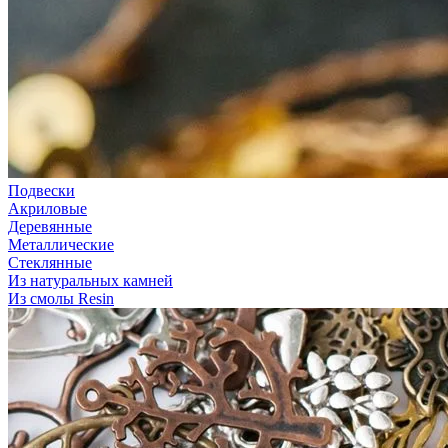
Подвески
Акриловые
Деревянные
Металлические
Стеклянные
Из натуральных камней
Из смолы Resin