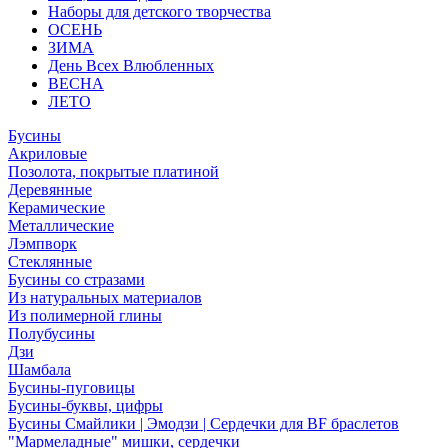
Наборы для детского творчества
ОСЕНЬ
ЗИМА
День Всех Влюбленных
ВЕСНА
ЛЕТО
Бусины
Акриловые
Позолота, покрытые платиной
Деревянные
Керамические
Металлические
Лэмпворк
Стеклянные
Бусины со стразами
Из натуральных материалов
Из полимерной глины
Полубусины
Дзи
Шамбала
Бусины-пуговицы
Бусины-буквы, цифры
Бусины Смайлики | Эмодзи | Сердечки для BF браслетов
"Мармеладные" мишки, сердечки