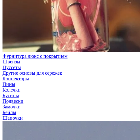
Фурнитура люкс с покрытием
Швензы
Пуссеты
Другие основы для сережек
Коннекторы
Пины
Колечки
Бусины
Подвески
Замочки
Бейлы
Шапочки