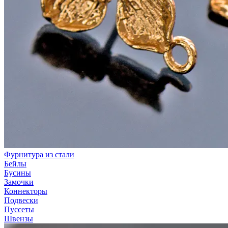
Фурнитура из стали
Бейлы
Бусины
Замочки
Коннекторы
Подвески
Пуссеты
Швензы