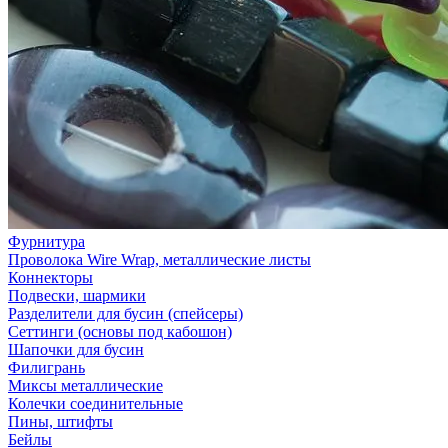
Фурнитура
Проволока Wire Wrap, металлические листы
Коннекторы
Подвески, шармики
Разделители для бусин (спейсеры)
Сеттинги (основы под кабошон)
Шапочки для бусин
Филигрань
Миксы металлические
Колечки соединительные
Пины, штифты
Бейлы