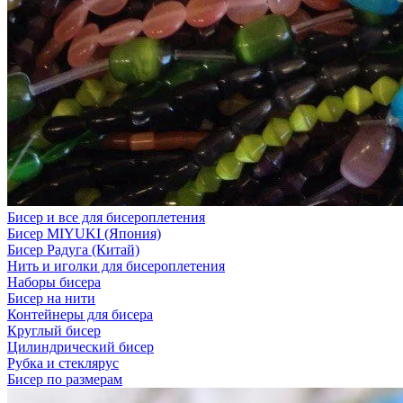
Бисер и все для бисероплетения
Бисер MIYUKI (Япония)
Бисер Радуга (Китай)
Нить и иголки для бисероплетения
Наборы бисера
Бисер на нити
Контейнеры для бисера
Круглый бисер
Цилиндрический бисер
Рубка и стеклярус
Бисер по размерам