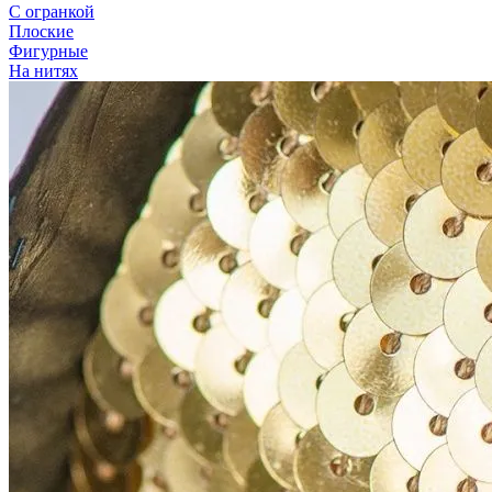
С огранкой
Плоские
Фигурные
На нитях