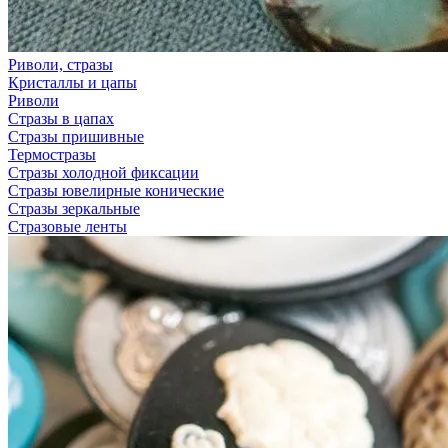
Риволи, стразы
Кристаллы и цапы
Риволи
Стразы в цапах
Стразы пришивные
Термостразы
Стразы холодной фиксации
Стразы ювелирные конические
Стразы зеркальные
Стразовые ленты