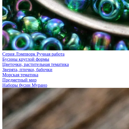
Серия Лэмпворк Ручная работа
Бусины круглой формы
Цветочки, растительная тематика
Зверята, птички, бабочки
Морская тематика
Предметный мир
Наборы бусин Мурано