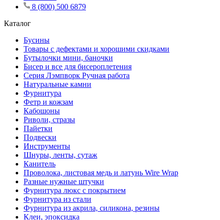
8 (800) 500 6879
Каталог
Бусины
Товары с дефектами и хорошими скидками
Бутылочки мини, баночки
Бисер и все для бисероплетения
Серия Лэмпворк Ручная работа
Натуральные камни
Фурнитура
Фетр и кожзам
Кабошоны
Риволи, стразы
Пайетки
Подвески
Инструменты
Шнуры, ленты, сутаж
Канитель
Проволока, листовая медь и латунь Wire Wrap
Разные нужные штучки
Фурнитура люкс с покрытием
Фурнитура из стали
Фурнитура из акрила, силикона, резины
Клеи, эпоксидка