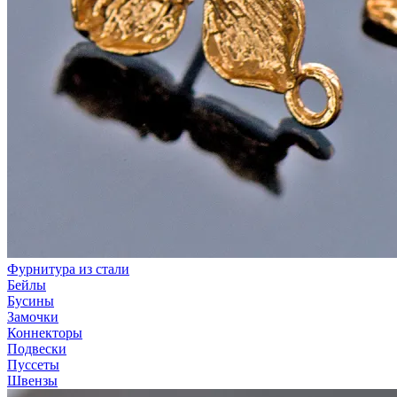
Фурнитура из стали
Бейлы
Бусины
Замочки
Коннекторы
Подвески
Пуссеты
Швензы