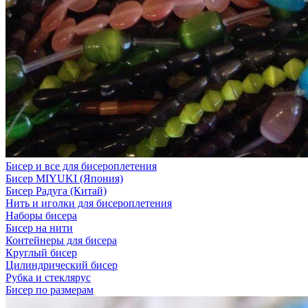
Бисер и все для бисероплетения
Бисер MIYUKI (Япония)
Бисер Радуга (Китай)
Нить и иголки для бисероплетения
Наборы бисера
Бисер на нити
Контейнеры для бисера
Круглый бисер
Цилиндрический бисер
Рубка и стеклярус
Бисер по размерам