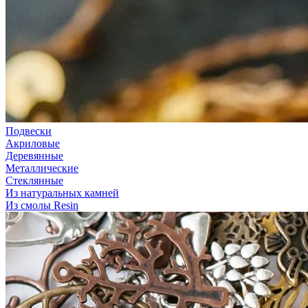
Подвески
Акриловые
Деревянные
Металлические
Стеклянные
Из натуральных камней
Из смолы Resin