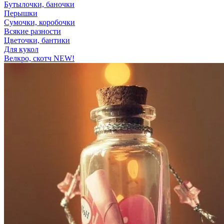
Бутылочки, баночки
Перышки
Сумочки, коробочки
Всякие разности
Цветочки, бантики
Для кукол
Велкро, скотч NEW!