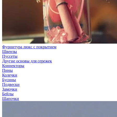
Фурнитура люкс с покрытием
Швензы
Пуссеты
Другие основы для сережек
Коннекторы
Пины
Колечки
Бусины
Подвески
Замочки
Бейлы
Шапочки