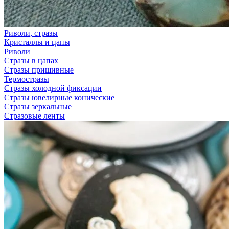
Риволи, стразы
Кристаллы и цапы
Риволи
Стразы в цапах
Стразы пришивные
Термостразы
Стразы холодной фиксации
Стразы ювелирные конические
Стразы зеркальные
Стразовые ленты