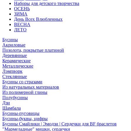
Наборы для детского творчества
ОСЕНЬ
ЗИМА
День Всех Влюбленных
ВЕСНА
ЛЕТО
Бусины
Акриловые
Позолота, покрытые платиной
Деревянные
Керамические
Металлические
Лэмпворк
Стеклянные
Бусины со стразами
Из натуральных материалов
Из полимерной глины
Полубусины
Дзи
Шамбала
Бусины-пуговицы
Бусины-буквы, цифры
Бусины Смайлики | Эмодзи | Сердечки для BF браслетов
"Мармеладные" мишки, сердечки