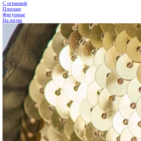
С огранкой
Плоские
Фигурные
На нитях