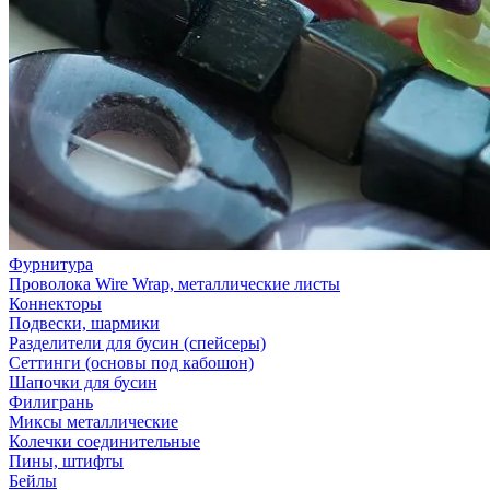
Фурнитура
Проволока Wire Wrap, металлические листы
Коннекторы
Подвески, шармики
Разделители для бусин (спейсеры)
Сеттинги (основы под кабошон)
Шапочки для бусин
Филигрань
Миксы металлические
Колечки соединительные
Пины, штифты
Бейлы