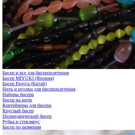
Бисер и все для бисероплетения
Бисер MIYUKI (Япония)
Бисер Радуга (Китай)
Нить и иголки для бисероплетения
Наборы бисера
Бисер на нити
Контейнеры для бисера
Круглый бисер
Цилиндрический бисер
Рубка и стеклярус
Бисер по размерам