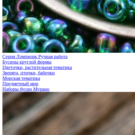
Серия Лэмпворк Ручная работа
Бусины круглой формы
Цветочки, растительная тематика
Зверята, птички, бабочки
Морская тематика
Предметный мир
Наборы бусин Мурано