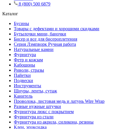
8 (800) 500 6879
Каталог
Бусины
Товары с дефектами и хорошими скидками
Бутылочки мини, баночки
Бисер и все для бисероплетения
Серия Лэмпворк Ручная работа
Натуральные камни
Фурнитура
Фетр и кожзам
Кабошоны
Риволи, стразы
Пайетки
Подвески
Инструменты
Шнуры, ленты, сутаж
Канитель
Проволока, листовая медь и латунь Wire Wrap
Разные нужные штучки
Фурнитура люкс с покрытием
Фурнитура из стали
Фурнитура из акрила, силикона, резины
Клеи, эпоксидка