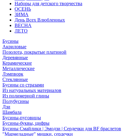
Наборы для детского творчества
ОСЕНЬ
ЗИМА
День Всех Влюбленных
ВЕСНА
ЛЕТО
Бусины
Акриловые
Позолота, покрытые платиной
Деревянные
Керамические
Металлические
Лэмпворк
Стеклянные
Бусины со стразами
Из натуральных материалов
Из полимерной глины
Полубусины
Дзи
Шамбала
Бусины-пуговицы
Бусины-буквы, цифры
Бусины Смайлики | Эмодзи | Сердечки для BF браслетов
"Мармеладные" мишки, сердечки