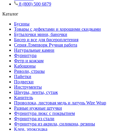
8 (800) 500 6879
Каталог
Бусины
Товары с дефектами и хорошими скидками
Бутылочки мини, баночки
Бисер и все для бисероплетения
Серия Лэмпворк Ручная работа
Натуральные камни
Фурнитура
Фетр и кожзам
Кабошоны
Риволи, стразы
Пайетки
Подвески
Инструменты
Шнуры, ленты, сутаж
Канитель
Проволока, листовая медь и латунь Wire Wrap
Разные нужные штучки
Фурнитура люкс с покрытием
Фурнитура из стали
Фурнитура из акрила, силикона, резины
Клеи, эпоксидка