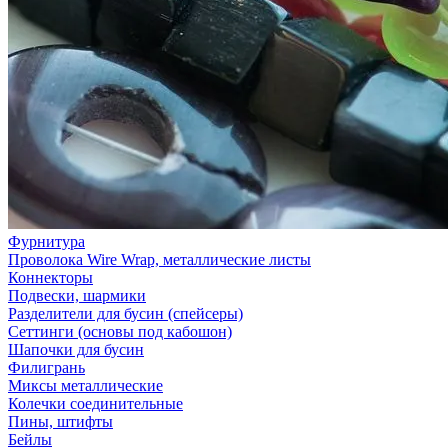
Фурнитура
Проволока Wire Wrap, металлические листы
Коннекторы
Подвески, шармики
Разделители для бусин (спейсеры)
Сеттинги (основы под кабошон)
Шапочки для бусин
Филигрань
Миксы металлические
Колечки соединительные
Пины, штифты
Бейлы