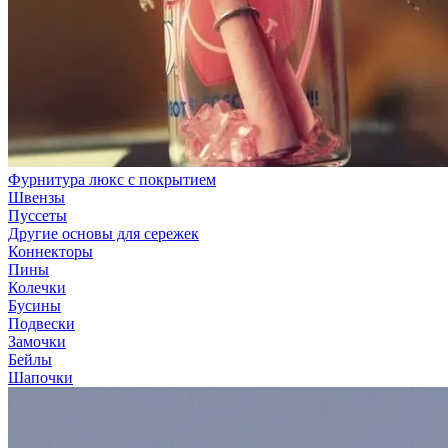
Фурнитура люкс с покрытием
Швензы
Пуссеты
Другие основы для сережек
Коннекторы
Пины
Колечки
Бусины
Подвески
Замочки
Бейлы
Шапочки