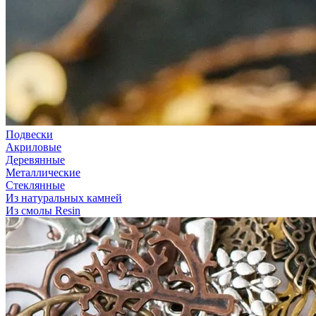
Подвески
Акриловые
Деревянные
Металлические
Стеклянные
Из натуральных камней
Из смолы Resin