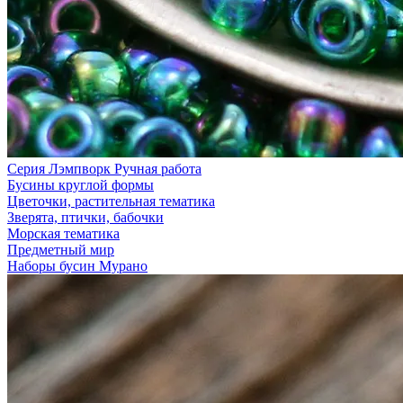
Серия Лэмпворк Ручная работа
Бусины круглой формы
Цветочки, растительная тематика
Зверята, птички, бабочки
Морская тематика
Предметный мир
Наборы бусин Мурано