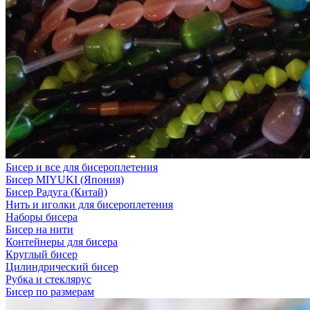
Бисер и все для бисероплетения
Бисер MIYUKI (Япония)
Бисер Радуга (Китай)
Нить и иголки для бисероплетения
Наборы бисера
Бисер на нити
Контейнеры для бисера
Круглый бисер
Цилиндрический бисер
Рубка и стеклярус
Бисер по размерам