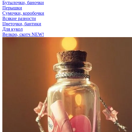
Бутылочки, баночки
Перышки
Сумочки, коробочки
Всякие разности
Цветочки, бантики
Для кукол
Велкро, скотч NEW!