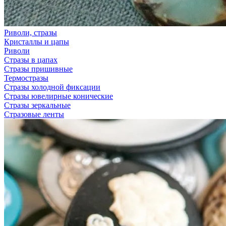
Риволи, стразы
Кристаллы и цапы
Риволи
Стразы в цапах
Стразы пришивные
Термостразы
Стразы холодной фиксации
Стразы ювелирные конические
Стразы зеркальные
Стразовые ленты