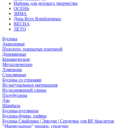
Наборы для детского творчества
ОСЕНЬ
ЗИМА
День Всех Влюбленных
ВЕСНА
ЛЕТО
Бусины
Акриловые
Позолота, покрытые платиной
Деревянные
Керамические
Металлические
Лэмпворк
Стеклянные
Бусины со стразами
Из натуральных материалов
Из полимерной глины
Полубусины
Дзи
Шамбала
Бусины-пуговицы
Бусины-буквы, цифры
Бусины Смайлики | Эмодзи | Сердечки для BF браслетов
"Мармеладные" мишки, сердечки