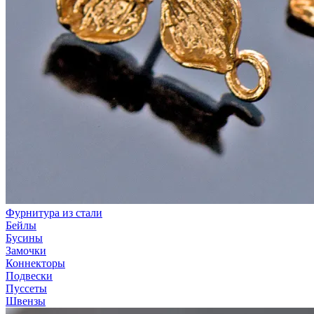
Фурнитура из стали
Бейлы
Бусины
Замочки
Коннекторы
Подвески
Пуссеты
Швензы