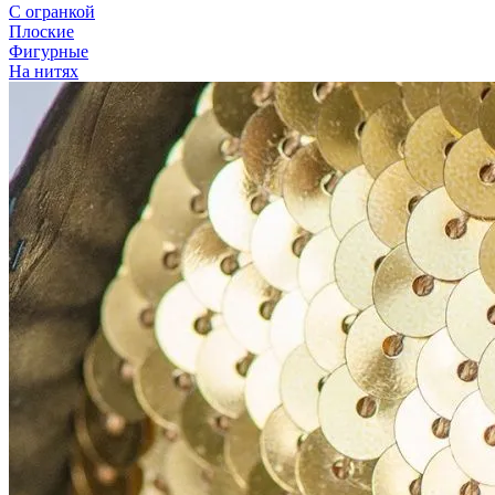
С огранкой
Плоские
Фигурные
На нитях